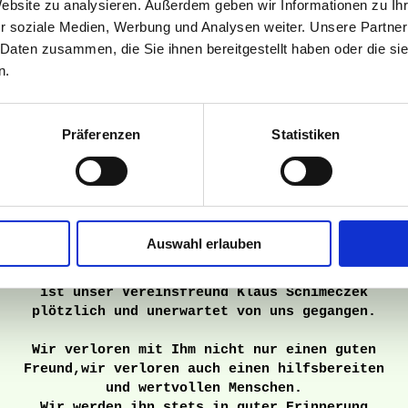
und immer hilfsbereiten
Website zu analysieren. Außerdem geben wir Informationen zu I
Vereinskameraden.
r soziale Medien, Werbung und Analysen weiter. Unsere Partner
 Daten zusammen, die Sie ihnen bereitgestellt haben oder die s
n.
Niemals geht man so ganz
Präferenzen
Statistiken
Ein Tag wie immer,
eine Stunde wie viele,
ein Moment wie kein anderer
und von nun an ist alles anders.
Auswahl erlauben
Am 12.06.2016 im Alter von 53 Jahren
ist unser Vereinsfreund Klaus Schimeczek
plötzlich und unerwartet von uns gegangen.
Wir verloren mit Ihm nicht nur einen guten
Freund,wir verloren auch einen hilfsbereiten
und wertvollen Menschen.
Wir werden ihn stets in guter Erinnerung