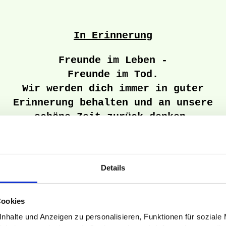
In Erinnerung
Freunde im Leben -
Freunde im Tod.
Wir werden dich immer in guter
Erinnerung behalten und an unsere
schöne Zeit zurück denken.
Ruhe sanft,
unseren guten Freund Konrad.
Details
Unerwartet ist unser
Vereinsfreund Konrad Eberlein am
19. Mai 2017 von uns gegangen.
Cookies
Wir verloren einen guten Freund
nhalte und Anzeigen zu personalisieren, Funktionen für soziale