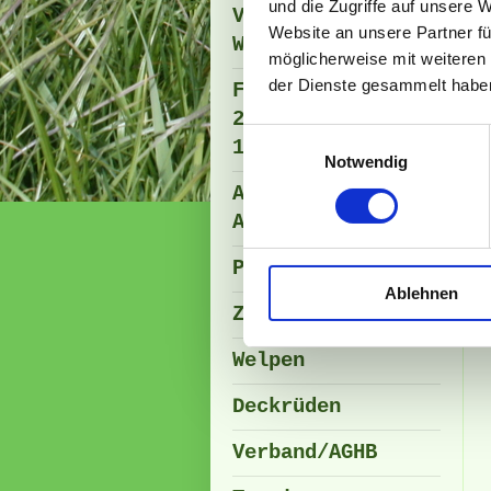
und die Zugriffe auf unsere 
Vereinsausflug /
Website an unsere Partner fü
Walberla
möglicherweise mit weiteren
der Dienste gesammelt habe
Fun Cup
2016/2017/2018/20
Einwilligungsauswahl
19
Notwendig
Ausstellung
Anmeldung
Presse - Artikel
Ablehnen
Zucht
Welpen
Deckrüden
Verband/AGHB