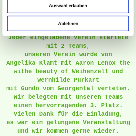
des
Auswahl erlauben
Hundevereins Sonneberg/Neufang
e.V. (Thüringen)teil.
Ablehnen
Jeder eingeladene Verein startete
mit 2 Teams,
unseren Verein wurde von
Angelika Klamt mit Aaron Lenox the
withe beauty of Weihenzell und
Wernhilde Purkart
mit Gundo vom Georgental verteten.
Wir belegten mit unseren Teams
einen hervorragenden 3. Platz.
Vielen Dank für die Einladung,
es war ein gelungene Veranstaltung
und wir kommen gerne wieder.