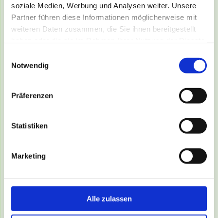
soziale Medien, Werbung und Analysen weiter. Unsere
Partner führen diese Informationen möglicherweise mit
weiteren Daten zusammen, die Sie ihnen bereitgestellt
haben oder die sie im Rahmen Ihrer Nutzung der Dienste
gesammelt haben.
Einwilligungsauswahl
Notwendig
Präferenzen
Statistiken
Marketing
Am 28.08.2016 nahm unser Verein
an der
Jubiläums-
Alle zulassen
Tunierhundesportveranstaltung